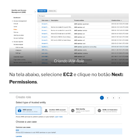
Criando IAM Role
Na tela abaixo, selecione
EC2
e clique no botão
Next:
Permissions
.