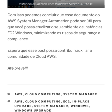
Instância atualizada com Windows Server 2019 e IIS
Com isso podemos concluir que esse documento do
AWS System Manager Automation pode ser útil para
que você possa atualizar o seu ambiente de Instâncias
EC2 Windows, minimizando os riscos de segurança e
compliance.
Espero que esse post possa contribuir/auxiliar a
comunidade de Cloud AWS.
Até breve!!!
CATEGORIAS
AWS
,
CLOUD COMPUTING
,
SYSTEM MANAGER
TAGS
AWS
,
CLOUD COMPUTING
,
EC2
,
IN-PLACE
UPGRADE
,
SYSTEM MANAGER
,
WINDOWS
,
WINDOWS UPGRADE