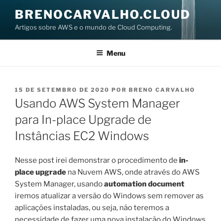
Pular
BRENOCARVALHO.CLOUD
para
Artigos sobre AWS e o mundo de Cloud Computing.
o
conteúdo
Menu
PUBLICADO
15 DE SETEMBRO DE 2020
POR
BRENO CARVALHO
EM
Usando AWS System Manager
para In-place Upgrade de
Instâncias EC2 Windows
Nesse post irei demonstrar o procedimento de
in-
place upgrade
na Nuvem AWS, onde através do AWS
System Manager, usando
automation document
iremos atualizar a versão do Windows sem remover as
aplicações instaladas, ou seja, não teremos a
necessidade de fazer uma nova instalação do Windows