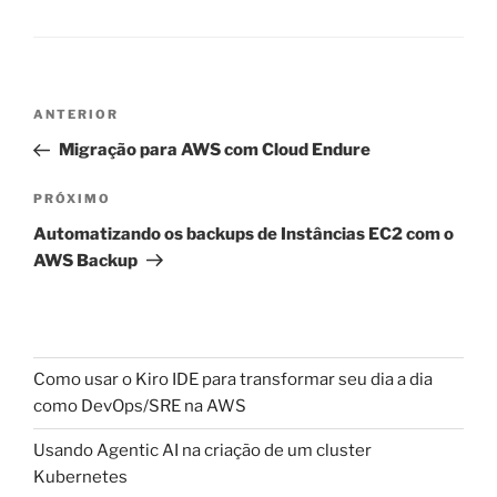
Navegação
Post
ANTERIOR
de
anterior
Migração para AWS com Cloud Endure
Post
Próximo
PRÓXIMO
post
Automatizando os backups de Instâncias EC2 com o
AWS Backup
Como usar o Kiro IDE para transformar seu dia a dia
como DevOps/SRE na AWS
Usando Agentic AI na criação de um cluster
Kubernetes