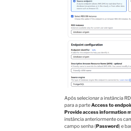
Após selecionar a instância R
para a parte
Access to endpoi
Provide access information 
instãncia anteriormente os ca
campo senha (
Password
) e b