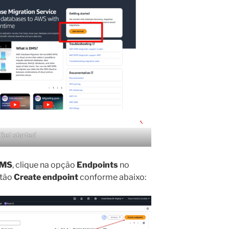
Get started
MS
, clique na opção
Endpoints
no
otão
Create endpoint
conforme abaixo: