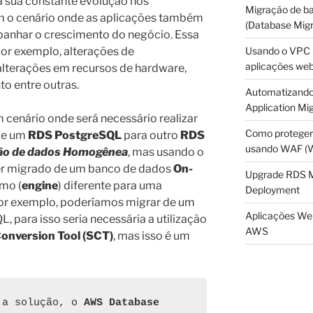
 a sua constante evolução nos
Migração de b
 o cenário onde as aplicações também
(Database Migr
panhar o crescimento do negócio. Essa
Usando o VPC O
por exemplo, alterações de
aplicações we
 alterações em recursos de hardware,
o entre outras.
Automatizando
Application Mig
 cenário onde será necessário realizar
Como proteger
de um
RDS PostgreSQL
para outro
RDS
usando WAF (We
ão de dados Homogênea
, mas usando o
r migrado de um banco de dados
On-
Upgrade RDS 
mo (
engine
) diferente para uma
Deployment
por exemplo, poderíamos migrar de um
Aplicações Web
 para isso seria necessária a utilização
AWS
nversion Tool (SCT)
, mas isso é um
 a solução, o 
AWS Database 