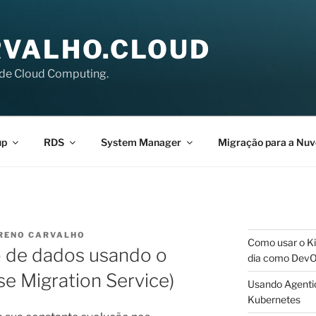
VALHO.CLOUD
de Cloud Computing.
up
RDS
System Manager
Migração para a Nu
RENO CARVALHO
Como usar o Ki
 de dados usando o
dia como Dev
 Migration Service)
Usando Agentic
Kubernetes