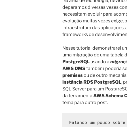
Na área de tecnologia, devido
deparamos diversas vezes com
necessitam evoluir para acom
evolução muitas vezes exige, 
infraestrutura das aplicações,
frameworks de desenvolviment
Nesse tutorial demonstrarei um
uma migração de uma tabela 
PostgreSQL
usando a
migraç
AWS DMS
também poderia se
premises
ou de outro mecanis
instância RDS PostgreSQL
, 
SQL Server para um PostgreSQL,
da ferramenta
AWS Schema Co
tema para outro post.
Falando um pouco sobre