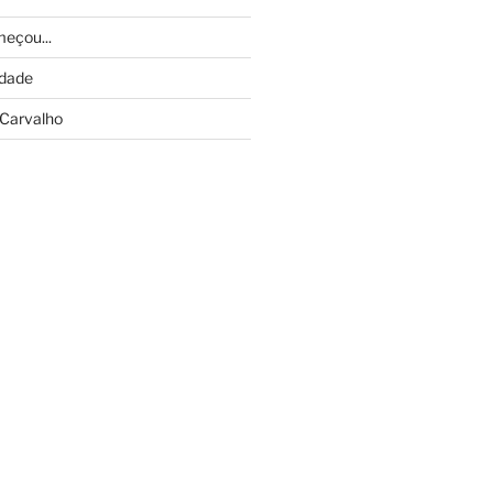
eçou...
idade
Carvalho