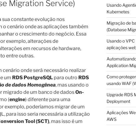
 Migration Service)
Usando Agentic
Kubernetes
 a sua constante evolução nos
Migração de b
 o cenário onde as aplicações também
(Database Migr
panhar o crescimento do negócio. Essa
Usando o VPC O
por exemplo, alterações de
aplicações we
 alterações em recursos de hardware,
o entre outras.
Automatizando
Application Mig
 cenário onde será necessário realizar
Como proteger
de um
RDS PostgreSQL
para outro
RDS
usando WAF (We
ão de dados Homogênea
, mas usando o
r migrado de um banco de dados
On-
Upgrade RDS 
mo (
engine
) diferente para uma
Deployment
por exemplo, poderíamos migrar de um
Aplicações Web
 para isso seria necessária a utilização
AWS
nversion Tool (SCT)
, mas isso é um