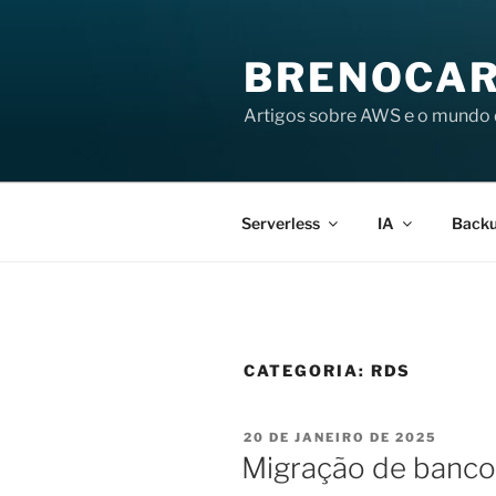
Pular
para
BRENOCAR
o
conteúdo
Artigos sobre AWS e o mundo 
Serverless
IA
Back
CATEGORIA:
RDS
PUBLICADO
20 DE JANEIRO DE 2025
EM
Migração de banco