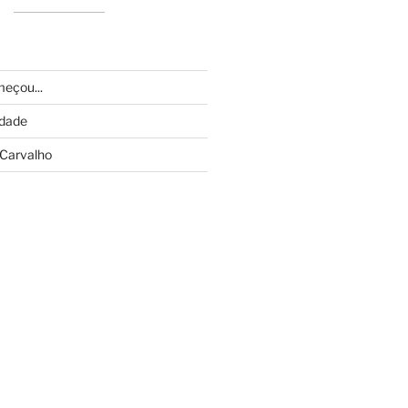
eçou...
idade
Carvalho