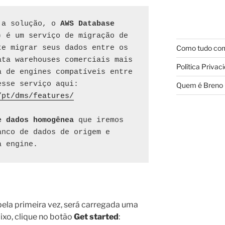
 a solução, o 
AWS Database 
)
 é um serviço de migração de 
Como tudo com
e migrar seus dados entre os 
ta warehouses comerciais mais 
Política Privac
 de engines compatíveis entre 
esse serviço aqui:
Quem é Breno 
/pt/dms/features/
e dados homogênea
 que iremos 
nco de dados de origem e 
a engine.
ela primeira vez, será carregada uma
xo, clique no botão
Get started
: