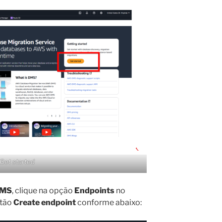
Get started
MS
, clique na opção
Endpoints
no
otão
Create endpoint
conforme abaixo: