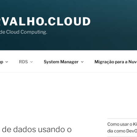
VALHO.CLOUD
de Cloud Computing.
up
RDS
System Manager
Migração para a Nu
Como usar o Ki
 de dados usando o
dia como Dev