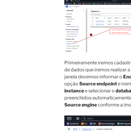
Primeiramente iremos cadastr
de dados que iremos realizar 
janela devemos informar o
End
opção
Source endpoint
e irem
instance
e selecionar o
databa
preenchidos automaticament
Source engine
conforme a im