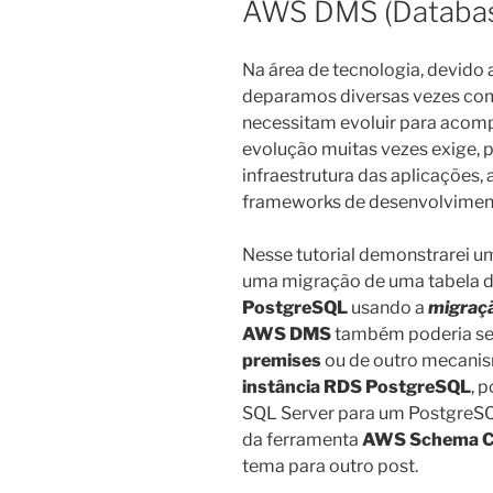
AWS DMS (Database
Na área de tecnologia, devido
deparamos diversas vezes com
necessitam evoluir para acom
evolução muitas vezes exige, 
infraestrutura das aplicações,
frameworks de desenvolviment
Nesse tutorial demonstrarei um
uma migração de uma tabela 
PostgreSQL
usando a
migraç
AWS DMS
também poderia se
premises
ou de outro mecanis
instância RDS PostgreSQL
, 
SQL Server para um PostgreSQL,
da ferramenta
AWS Schema Co
tema para outro post.