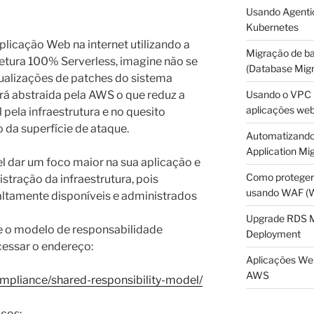
Usando Agentic
Kubernetes
icação Web na internet utilizando a
Migração de b
ura 100% Serverless, imagine não se
(Database Migr
ualizações de patches do sistema
Usando o VPC O
erá abstraida pela AWS o que reduz a
aplicações we
pela infraestrutura e no quesito
da superfície de ataque.
Automatizando
Application Mig
l dar um foco maior na sua aplicação e
Como proteger
tração da infraestrutura, pois
usando WAF (We
altamente disponíveis e administrados
Upgrade RDS 
e o modelo de responsabilidade
Deployment
essar o endereço:
Aplicações Web
AWS
mpliance/shared-responsibility-model/
iços: