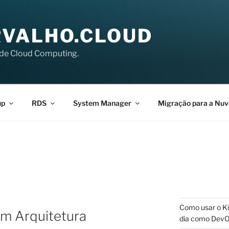
VALHO.CLOUD
de Cloud Computing.
up
RDS
System Manager
Migração para a Nu
S
Como usar o Ki
m Arquitetura
dia como Dev