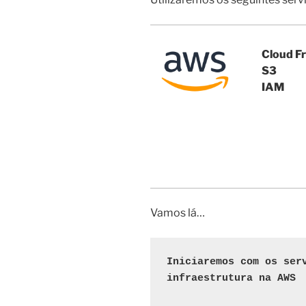
Cloud F
S3
IAM
Vamos lá…
Iniciaremos com os serv
infraestrutura na AWS