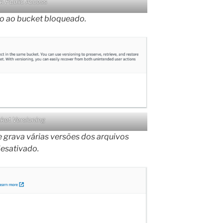
k Public Access
o ao bucket bloqueado.
ket Versioning
 grava várias versões dos arquivos
esativado.