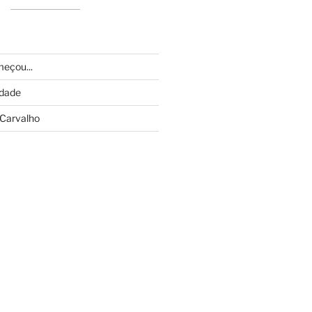
eçou...
idade
Carvalho