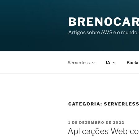
Pular
para
BRENOCAR
o
conteúdo
Artigos sobre AWS e o mundo 
Serverless
IA
Back
CATEGORIA:
SERVERLES
PUBLICADO
1 DE DEZEMBRO DE 2022
EM
Aplicações Web co