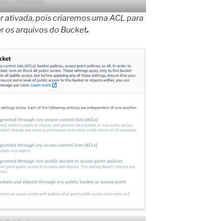
ect Ownership
r ativada, pois criaremos uma ACL para
er os arquivos do Bucket
.