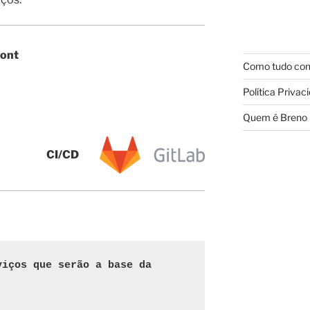
ront
Como tudo com
Política Privac
Quem é Breno 
CI/CD
iços que serão a base da 