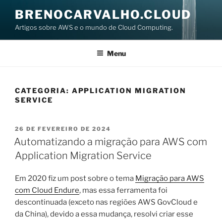
Pular
BRENOCARVALHO.CLOUD
para
Artigos sobre AWS e o mundo de Cloud Computing.
o
conteúdo
Menu
CATEGORIA:
APPLICATION MIGRATION
SERVICE
PUBLICADO
26 DE FEVEREIRO DE 2024
EM
Automatizando a migração para AWS com
Application Migration Service
Em 2020 fiz um post sobre o tema
Migração para AWS
com Cloud Endure
, mas essa ferramenta foi
descontinuada (exceto nas regiões AWS GovCloud e
da China), devido a essa mudança, resolvi criar esse