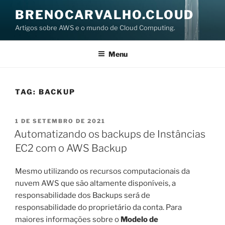
Pular
BRENOCARVALHO.CLOUD
para
Artigos sobre AWS e o mundo de Cloud Computing.
o
conteúdo
Menu
TAG:
BACKUP
PUBLICADO
1 DE SETEMBRO DE 2021
EM
Automatizando os backups de Instâncias
EC2 com o AWS Backup
Mesmo utilizando os recursos computacionais da
nuvem AWS que são altamente disponíveis, a
responsabilidade dos Backups será de
responsabilidade do proprietário da conta. Para
maiores informações sobre o
Modelo de